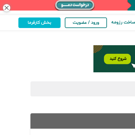
close
اخت رزومه
ورود / عضویت
بخش کارفرما