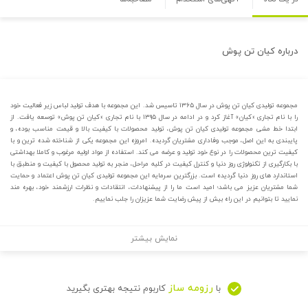
درباره
کیان تن پوش
مجموعه تولیدی کیان تن پوش در سال ۱۳۶۵ تاسیس شد. این مجموعه با هدف تولید لباس زیر فعالیت خود
را با نام تجاری «کیان» آغاز کرد و در ادامه در سال ۱۳۹۵ با نام تجاری «کیان تن پوش» توسعه یافت. از
ابتدا خط مشی مجموعه تولیدی کیان تن پوش، تولید محصولات با کیفیت بالا و قیمت مناسب بوده، و
پایبندی به این اصل، موجب وفاداری مشتریان گردیده. امروزه این مجموعه یکی از شناخته شده ترین و با
کیفیت ترین محصولات را در نوع خود تولید و عرضه می کند. استفاده از مواد اولیه مرغوب و کاملا بهداشتی
با بکارگیری از تکنولوژی روز دنیا و کنترل کیفیت در کلیه مراحل، منجر به تولید محصول با کیفیت و منطبق با
استاندارد های روز دنیا گردیده است. بزرگترین سرمایه این مجموعه تولیدی کیان تن پوش اعتماد و حمایت
شما مشتریان عزیز می باشد؛ امید است ما را از پیشنهادات، انتقادات و نظرات ارزشمند خود، بهره مند
نمایید تا بتوانیم در این راه بیش از پیش رضایت شما عزیزان را جلب نماییم.
نمایش بیشتر
رزومه ساز
با
کاربوم نتیجه بهتری بگیرید