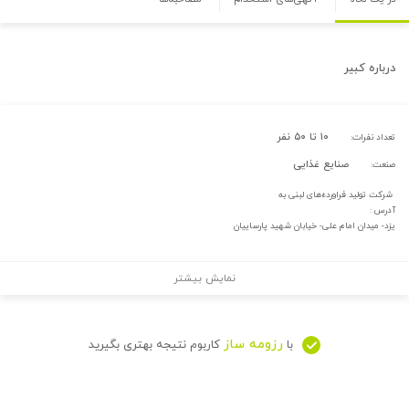
درباره
کبیر
۱۰ تا ۵۰ نفر
تعداد نفرات:
صنایع غذایی
صنعت:
شرکت تولید فراورده‌های لبنی به
آدرس :
یزد- میدان امام علی- خیابان شهید ‌پارساییان
نمایش بیشتر
رزومه ساز
با
کاربوم نتیجه بهتری بگیرید