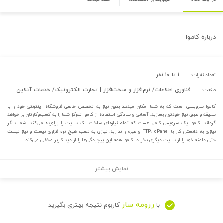
درباره
کاموا
۱ تا ۱۰ نفر
تعداد نفرات:
فناوری اطلاعات/ نرم‌افزار و سخت‌افزار | تجارت الکترونیک/ خدمات آنلاین
صنعت:
کاموا سرویسی است که به شما امکان میدهد بدون نیاز به تخصص خاصی فروشگاه اینترنتی خود را با
سلیقه و طبق نیاز خودتون بسازید. آسانی و سادگی استفاده از کاموا تمرکز شما را به کسب‌و‌کارتان بر خواهد
گرداند. کاموا یک سرویس کامل هست که تمام نیازهای ساخت یک سایت را برآورده می‌کند. شما دیگر
نیازی به دانستن کار با FTP، cPanel و غیره را ندارید. نیازی به نصب هیچ نرم‌افزاری نیست و نیاز نیست
حتی دامنه خود را از سایت دیگری بخرید. کاموا همه این پیچیدگی‌ها را از دید کاربر مخفی ‌می‌کند.
نمایش بیشتر
رزومه ساز
با
کاربوم نتیجه بهتری بگیرید