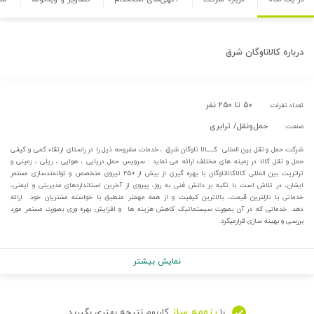
درباره
کالاناوگان شرق
۵۰ تا ۲۵۰ نفر
تعداد نفرات:
حمل‌و‌نقل/ ترابری
صنعت:
شرکت حمل و نقل بین المللی کـــــالا ناوگان شرق ، خدمات مشروحه ذیل را در راستای ارتقاء کمی و کیفی
حمل و نقل کالا در زمینه های مختلف ارائه می نماید : سرویس حمل دریایی ، هوایی ، ریلی ، زمینی و
ترانزیت بین المللی کالاکالاناوگان با بهره گیری از بیش از ۲۵۰ نیروی متخصص و توانمندسازی مستمر
ایشان، در تلاش است با تکیه بر دانش فنی به روز، پیروی از آخرین استانداردهای مدیریتی و ایمنی،
خدماتی با نازلترین قیمت، بالاترین کیفیت و از همه مهمتر منطبق با خواسته مشتریان خود ارائه
دهد. خدماتی که در آن بصورت سیستماتیک کاهش هزینه ها و افزایش بهره وری بصورت مستمر مورد
بررسی و بهینه سازی قرارمیگرد.
نمایش بیشتر
رزومه ساز
با
کاربوم نتیجه بهتری بگیرید