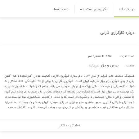
در یک نگاه
آگهی‌های استخدام
مصاحبه‌ها
درباره
کارگزاری فارابی
۲۵۰ تا ۱,۰۰۰ نفر
تعداد نفرات:
بورس و بازار سرمایه
صنعت:
هلدینگ خدمات مالی فارابی از سال ۸۷ با نام تجاری کارگزاری فارابی فعالیت خود را آغاز نموده و هم اکنون
یکی از پنج کارگزار برتر بازار سرمایه ایران است. کارگزاری فارابی با بیش از ۶۰ نمایندگی؛ ۵۰۰ همکار و ۵
شرکت تابعه یکی از موسسات مالی بزرگ فعال در بازار سرمایه می باشد.چشم انداز شرکت ما تبدیل شدن به
یک موسسه مالی جهان تراز است و تمرکزمان بر توسعه فناوری‌های نوین در بازار سرمایه می‌باشد.تیم کاری
ما متشکل از افراد جوان؛ متخصص و یادگیرنده‌ای است که با تلاش و کوشش شبانه‌روزی خود توانسته‌اند ما
را به‌عنوان شرکتی فناوری محور؛ مشتری مدار و نوآور در بازار سرمایه ایران به شهرت برسانند. ما همواره
مشتاق حضور همکارانی خوب؛ متخصص و پرتلاش در تیم‌مان بوده و قدردان زحمات آنان در کارشان هستیم.
نمایش بیشتر