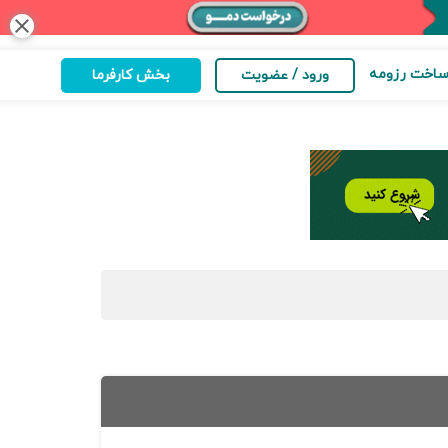
close
اخت رزومه
ورود / عضویت
بخش کارفرما