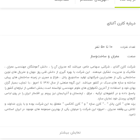
درباره
کارن آلتای
۱۰ تا ۵۰ نفر
تعداد نفرات:
عمران و ساخت‌وساز
صنعت:
شرکت کارن آلتای ، شرکتی سهامی خاص میباشد که مدیران آن را ، دانش آموختگان مهندسی عمران ،
مکانیک و مدیریت تشکیل میدهند. این شرکت با بهره گیری از دانش فنی روز جهان و متریال های نوین
ساختمانی یکی از معتبرترین شرکتهای تولید ساندویچ پانل ، طراح و مجری در زمینه ساختمان های پیش
ساخته و سازه های سبک در کشور میباشد. این گروه صنعتی از سال ۱۳۸۱ تا امروز ، با تجارب بسیار گران
بهای خود و استفاده از آخرین تکنولوژی های علوم مهندسی توانسته است بخش اعظمی از نیازهای کشور را
پاسخ داده و در کشورهای ترکیه ، عراق ، ارمنستان و آذربایجان نیز پرچم پر افتخار ایران را در روی لباس
کارهای پرسنل خود نمایان سازد.
برند های ” کارن پانل ” ، ” کارن سازه ” و ” کارن کانکس ” متعلق به این شرکت بوده و با یاری خداوند و
تلاش بی وقفه مدیران ، امروزه این شرکت را میتوان یکی از بهترین مجموعه های موجود در ایران اسلامی
نامید.
نمایش بیشتر