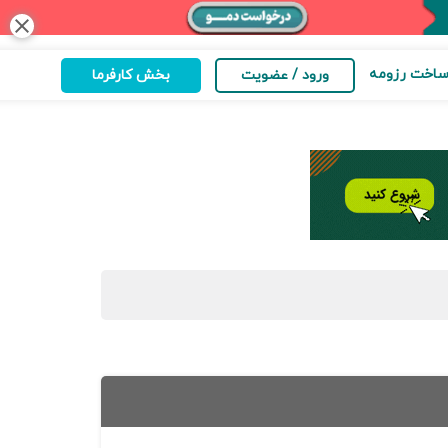
close
اخت رزومه
ورود / عضویت
بخش کارفرما