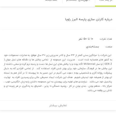
درباره
کارتن سازی پارسه البرز راویا
۱۰ تا ۵۰ نفر
تعداد نفرات:
بسته‌بندی
صنعت:
این شرکت با میانگین سنی کمتر از ۳۳ سال و کادر مدیریتی زیر ۳۰ سال موفق به صادرات محصولات خود
به کشور های همسایه شده است . مدیریت این مجموعه از تمامی چالش ها و دقدقه های نسل جوان (
GEN Z ) و نسل Millennial اگاه بوده و با چالش های این نسل ها دست و پنجه نرم کرده و سعی داشته از
این چالش ها در فرهنگ سازمانی خود برای بهتر شدن افراد استفاده کند . از تمامی افرادی که به دنبال
پیشرفت روزانه کاری و شخصیتی بوده دعوت می کنیم در این مسیر به ما پیوسته تا در کنار هم به نسخه
ای بهتر از همیشه خود تبدیش شویم. هدف این شرکت ایجاد محیطی عالی برای رسیدین افراد به نهایت
پتانسیل خود می باشد . نیازمندی های اولیه برای پیوستن به این مجموعه داشتن پایه زبان انگلیسی خوب ،
تمرکز بالا ، منظم بودن ، جدی بودن در کار ، روحیه خستگی نا پذیر ، اشتیاق به یادگیری در هر زمینه ای و
تلاش بی وقفه می باشد.
نمایش بیشتر