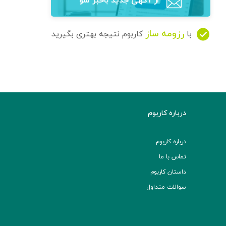
از آگهی‌ جدید باخبر شو
رزومه ساز
با
کاربوم نتیجه بهتری بگیرید
درباره کاربوم
درباره کاربوم
تماس با ما
داستان کاربوم
سوالات متداول