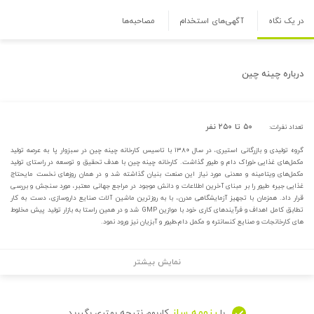
در یک نگاه
آگهی‌های استخدام
مصاحبه‌ها
درباره
چینه چین
۵۰ تا ۲۵۰ نفر
تعداد نفرات:
گروه تولیدی و بازرگانی استیری، در سال ۱۳۸۰ با تاسیس کارخانه چینه چین در سبزوار پا به عرصه تولید
مکمل‌های غذایی خوراک دام و طیور گذاشت. کارخانه چینه چین با هدف تحقیق و توسعه در راستای تولید
مکمل‌های ویتامینه و معدنی مورد نیاز این صنعت بنیان گذاشته شد و در همان روزهای نخست مایحتاج
غذایی جیره طیور را بر مبنای آخرین اطلاعات و دانش موجود در مراجع جهانی معتبر، مورد سنجش و بررسی
قرار داد. همزمان با تجهیز آزمایشگاهی مدرن، با به روزترین ماشین آلات صنایع داروسازی، دست به کار
تطابق کامل اهداف و فرآیندهای کاری خود با موازین GMP شد و در همین راستا به بازار تولید پیش مخلوط
های کارخانجات و صنایع کنسانتره و مکمل دام،طیور و آبزیان نیز ورود نمود.
نمایش بیشتر
رزومه ساز
با
کاربوم نتیجه بهتری بگیرید