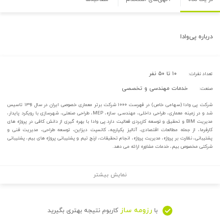
درباره
پی‌‌وادا
۱۰ تا ۵۰ نفر
تعداد نفرات:
خدمات مهندسی و تخصصی
صنعت:
شرکت پی وادا (سهامی خاص) در فهرست ۱۰۰۰ شرکت برتر معماری خصوصی ایران در سال ۱۳۹۱ تاسیس
شد و در زمینه معماری، طراحی داخلی، مهندسی سازه، MEP، طراحی صنعتی، شهرسازی با رویکرد پایدار،
مدیریت BIM و تحقیق و توسعه کاربردی فعالیت دارد.پی وادا با بهره گیری از دانش کافی در پروژه های
کارفرما، از جمله مطالعات اقتصادی، آنالیز یکپارچه، کانسپت دیزاین، توسعه طراحی، مدیریت فنی و
پشتیبانی، نظارت بر پروژه، مدیریت پروژه، انجام تحقیقات، ارنج تیم و پشتیبانی پروژه های بیم، پشتیبانی
شرکتی مخصوص بیم، خدمات مشاوره ارائه می دهد.
نمایش بیشتر
رزومه ساز
با
کاربوم نتیجه بهتری بگیرید