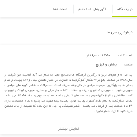
در یک نگاه
آگهی‌های استخدام
مصاحبه‌ها
درباره
پی جی ما
۲۵۰ تا ۱,۰۰۰ نفر
تعداد نفرات:
پخش و توزیع
صنعت:
پی جی ما از معروف ترین و بزرگترین فروشگاه های صنایع چوبی به شمار می آید. فعالیت این شرکت از
سال ۱۳۸۸ در مساحتی بالغ بر ۲۰ هکتار آغاز گردیده و اکنون با در اختیار داشتن بیش از ۸۰۰ پرسنل در تمام
بخش ها به بزرگترین مجموعه مبلمان در خاورمیانه معروف است .محصولات ما شامل گروه های مبلمان ،
سرویس خواب ، سرویس غذاخوری ، بوفه و استند ، تشک، جلو مبلی و عسلی، سرویس کودک و نوجوان،
کمد ، جاکفشی و انواع دکوراسیون و ساعت های تزیینی و تمام مصنوعات چوبی با برند PGMA می باشد.
تمامی سفارشات به تمام نقاط کشور با رعایت موارد ایمنی و بیمه صورت می پذیرد و تمام محصولات دارای
۲۴ ماه خدمات پس از فروش می باشند . شعار همیشگی پی جی ما این بوده که همیشه از جای مطمئن
خرید کنید تا آزرده خاطر نشوید .
نمایش بیشتر