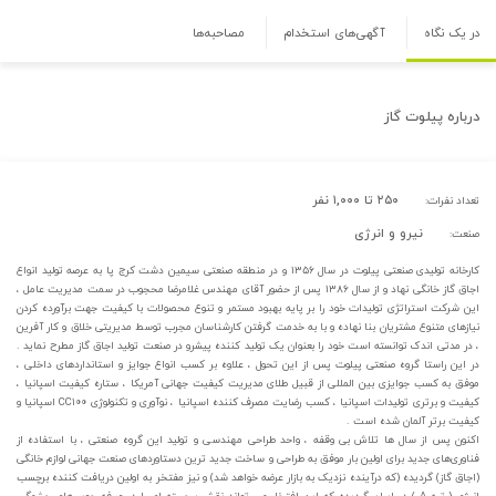
در یک نگاه
آگهی‌های استخدام
مصاحبه‌ها
درباره
پیلوت گاز
۲۵۰ تا ۱,۰۰۰ نفر
تعداد نفرات:
نیرو و انرژی
صنعت:
کارخانه تولیدی صنعتی پیلوت در سال ۱۳۵۶ و در منطقه صنعتی سیمین دشت کرج پا به عرصه تولید انواع
اجاق گاز خانگی نهاد و از سال ۱۳۸۶ پس از حضور آقای مهندس غلامرضا محجوب در سمت مدیریت عامل ،
این شرکت استراتژی تولیدات خود را بر پایه بهبود مستمر و تنوع محصولات با کیفیت جهت برآورده کردن
نیازهای متنوع مشتریان بنا نهاده و با به خدمت گرفتن کارشناسان مجرب توسط مدیریتی خلاق و کار آفرین
، در مدتی اندک توانسته است خود را بعنوان یک تولید کننده پیشرو در صنعت تولید اجاق گاز مطرح نماید .
در این راستا گروه صنعتی پیلوت پس از این تحول ، علاوه بر کسب انواع جوایز و استانداردهای داخلی ،
موفق به کسب جوایزی بین المللی از قبیل طلای مدیریت کیفیت جهانی آمریکا ، ستاره کیفیت اسپانیا ،
کیفیت و برتری تولیدات اسپانیا ، کسب رضایت مصرف کننده اسپانیا ، نوآوری و تکنولوژی CC۱۰۰ اسپانیا و
کیفیت برتر آلمان شده است .
اکنون پس از سال ها تلاش بی وقفه‌ ، واحد طراحی مهندسی و تولید این گروه صنعتی ، با استفاده از
فناوری‌های جدید برای اولین بار موفق به طراحی و ساخت جدید ترین دستاوردهای صنعت جهانی لوازم خانگی
(اجاق گاز) گردیده (که درآینده نزدیک به بازار عرضه خواهد شد) و نیز مفتخر به اولین دریافت کننده برچسب