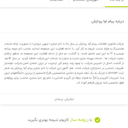
درباره
پیام اوا پردازش
شرکت فناوری اطلاعات پیام آوا پردازش در سال ۸۸ با نام تجاری «میهن دیزاینر» با محوریت ارائه خدمات
هاستینگ و طراح سایت شروع به کار کرد. با ادامه فعالیت این مجموعه اساتید صاحب نام عرصه برنامه
نویسی و IT به این تیم ملحق شدند. با گذشت دو سال از ادامه فعالیت این مجموعه به منظور ارتقای
تجارت شرکت ها ، خدمات بهینه سازی سایت و سئو را به خدمات این شرکت اضافه گردید .در سال ۹۴ بعد
از گذشت ۶سال از تاسیس شرکت، با وجود رشد چشم گیر اینترنت در ایران اعضای اصلی شرکت خواستار
تغییرات اساسی در استراتژی شرکت شدند. هم اکنون این شرکت با نام تجاری پیام آوا پردازش به شمار
ثبت ۵۱۰۷۵۳ با نزدیک به یک دهه تجربه و داشتن متخصصینی فارغ التحصیل از برترین دانشگاههای ایران
و با تجریبات کاربردی و کارآ به همراه حرفه ای گری و اشنایی با علم روز دنیا بستری مناسب برای پروژهای
فوق تخصصی شما عزیزان فراهم آورده اند.
نمایش بیشتر
رزومه ساز
با
کاربوم نتیجه بهتری بگیرید