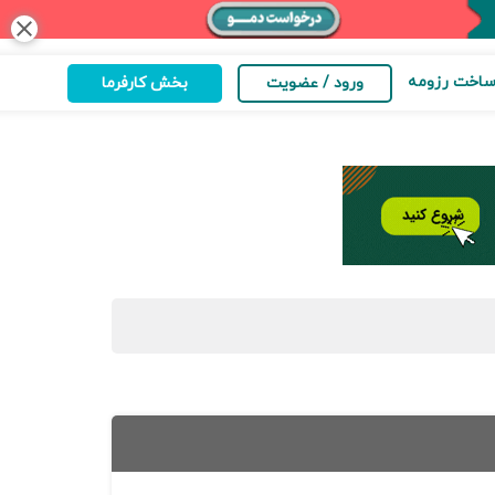
close
اخت رزومه
ورود / عضویت
بخش کارفرما