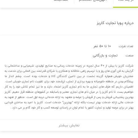
درباره
پویا تجارت کاریز
۱۰ تا ۵۰ نفر
تعداد نفرات:
تجارت و بازرگانی
صنعت:
شرکت کاریز با بیش از ۴۰ سال تجربه در زمینه خدمات رسانی به صنایع تولیدی، شیمیایی و ساختمانی با
گرایش به فن آوری های روز و با ترسیم راهی خلاقانه و همکاری با شرکای قدرتمند بین المللی برای خدمت به
مشتریان خویش همواره گزینه نخست در بین تامین کنندگان کالا و خدمات بوده است. چشم انداز ما
پیشگام بودن در منطقه خاورمیانه و بهره برداری از تجارب ارزشمند خود برای تقویت نام تجاری خویش است.
اطمینان داریم که طرف های تجاری ما به نام تجاری کاریز اعتماد دارند و ما نیز تمام تلاش خود را به کار
خواهیم بست تا نام کاریز را در میان نام های تجاری معتبر و باسابقه در کشورهای منطقه قرار دهیم. کاریز
بهترین پشتیبانی فروش و پس از فروش را عرضه و متعهد به ارائه خدماتی درجه اول است. منظور از تعهد به
خدمات عالی ارائه خدمات بهتر نیست؛ بلکه ارائه “بهترین” خدمات است. کاریز با امید به ساختن فردایی
بهتر در برای عرصه تولید و تجارت کشور با تمام توان در راستای توسعه کسب و کار خود گام بر می دارد..
نمایش بیشتر