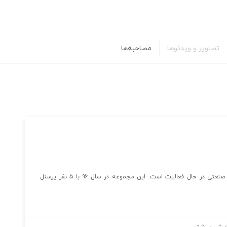
تصاویر و ویدئوها
مصاحبه‌ها
پناپ یک شرکت فنی بازرگانی است که در حیطه اتوماسیون صنعتی در حال فعالیت است. این مجموعه در سال ۹۶ با ۵ نفر پرسنل