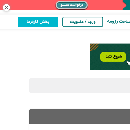
close
اخت رزومه
ورود / عضویت
بخش کارفرما