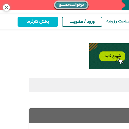
close
اخت رزومه
ورود / عضویت
بخش کارفرما