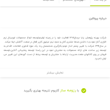
درباره
پرولاین
شرکت بهینه پژوهش پایا درسال۱۳۸۹ فعالیت خود را در زمینه تولیدوتوسعه انواع محصولات اورجینال نرم
افزاری آغاز نمود و با داشتن صدها مشتری کلان و حدود نیم میلیون کاربر فعال در صنعت ITنقش ایفا میکند.
در سال۱۳۹۶ شرکت با تغییر چشم انداز خودو بکارگیری متخصصان رده یک حوزه فناوری اطلاعات اقدام به
توسعه زیر ساخت های ارائه محصولات به مشتریان نمود.در این راستا توسعه پشتیبانی آنلاین،توسعه
فروش بر روی کانالهای متعدد،مدیریت ارتباط با مشتریان و توسعه برخط از دست آوردهای این تغییر می
توان نام برد.
نمایش بیشتر
رزومه ساز
با
کاربوم نتیجه بهتری بگیرید