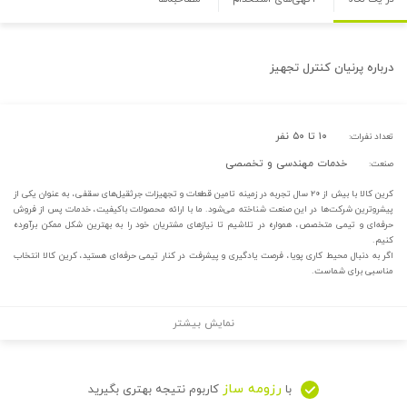
درباره
پرنیان کنترل تجهیز
۱۰ تا ۵۰ نفر
تعداد نفرات:
خدمات مهندسی و تخصصی
صنعت:
کرین کالا با بیش از ۲۰ سال تجربه در زمینه تامین قطعات و تجهیزات جرثقیل‌های سقفی، به عنوان یکی از
پیشروترین شرکت‌ها در این صنعت شناخته می‌شود. ما با ارائه محصولات باکیفیت، خدمات پس از فروش
حرفه‌ای و تیمی متخصص، همواره در تلاشیم تا نیازهای مشتریان خود را به بهترین شکل ممکن برآورده
کنیم.
اگر به دنبال محیط کاری پویا، فرصت یادگیری و پیشرفت در کنار تیمی حرفه‌ای هستید، کرین کالا انتخاب
مناسبی برای شماست.
نمایش بیشتر
رزومه ساز
با
کاربوم نتیجه بهتری بگیرید