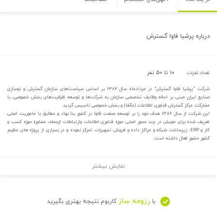
درباره
پرشیا فاوا گسترش
۱۰ تا ۵۰ نفر
تعداد نفرات:
شرکت "پرشیا فاوا گسترش" در مردادماه سال ۱۳۸۲ بر اساس سیاست‌های سازمان گسترش و نوسازی
صنایع ایران مبنی بر احاله وظایف تخصصی سازمان به شرکت‌ها و توسعه ظرفیت‌های بخش خصوصی، با
مشارکت مرکز گسترش فناوری اطلاعات (مگفا) و بخش خصوصی تاسیس گردید.
این شرکت از سال ۱۳۸۶ هدف خود را بر توسعه صنعت فاوا در کشور بنا نهاد و مطابق با ماموریت اصلی
تعریف شده برای خویش در چند محور اصلی حوزه فناوری اطلاعات وارتباطات ازجمله، مشاوره حوزه کسب و
کار و ERP، زیرساخت شبکه و مراکز داده و فروش تجهیزات تمرکز نموده و در بسیاری از پروژه های عظیم
کشور حضور فعال داشته است.
نمایش بیشتر
رزومه ساز
با
کاربوم نتیجه بهتری بگیرید