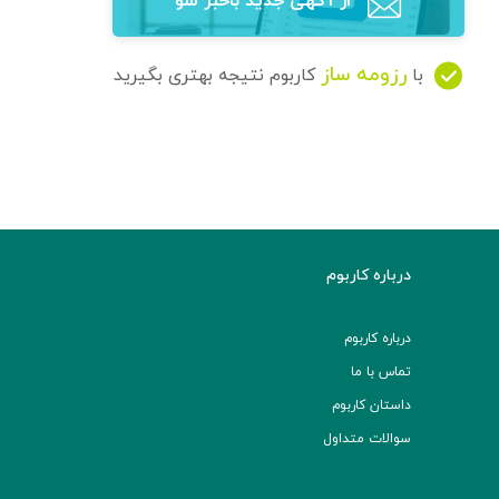
از آگهی‌ جدید باخبر شو
رزومه ساز
با
کاربوم نتیجه بهتری بگیرید
درباره کاربوم
درباره کاربوم
تماس با ما
داستان کاربوم
سوالات متداول