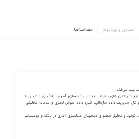
تصاویر و ویدئوها
مصاحبه‌ها
الیت ‌می‌کند.
جاد پلتفرم های نمایشی تعاملی، مدلسازی آماری، یادگیری ماشین به
یص outlier و fraud، تحلیل کسب و کار، مدیریت داده سازمانی، انباره داده، هوش تجاری و سامانه تحلیلی،
 تولید و تحلیل محتوای دیجیتال، مدلسازی آماری در بانک و موسسات