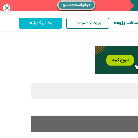
close
اخت رزومه
ورود / عضویت
بخش کارفرما