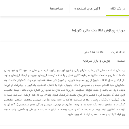
در یک نگاه
آگهی‌های استخدام
مصاحبه‌ها
درباره
پردازش اطلاعات مالی کاریزما
۵۰ تا ۲۵۰ نفر
تعداد نفرات:
بورس و بازار سرمایه
صنعت:
پردازش اطلاعات مالی کاریزما به عنوان یکی از قوی ترین و برترین تیم های فنی در حوزه کاری خود یعنی
خدمات مالی و خدمات مشاوره سرمایه گذاری فعال و با هدف توسعه ابزارهای موجود و ایجاد ابزارهای جدید
،از ابتدای سال ۱۴۰۱ با خروج از زیر مجموعه کاریزما و شروع کار مستقلانه خود در جهت گسترش خدمات به
مشتریان خود اقدام نموده و و همچنان آماده پذیرش افراد با دانش که شوق یادگیری و پیشرفت در آن‌ها
وجود دارد، می‌باشد.از جمله مزایای سازمانی کاریزما می توان به موارد زیر اشاره کرد:پاداش، بیمه تکمیلی
(پرداخت کل هزینه فرد و همسر و فرزندان توسط شرکت)، هدیه ازدواج، برنامه های ارتقای سلامت جسم و
روان کارکنان (پزشک ، پایش ادواری سلامت کارکنان، ارائه رژیم غذایی، بررسی سلامت اسکلتی عضلانی
کارکنان و اعضای درجه یک خانواده و ارائه راهکارهای درمانی، بررسی ویژگی های شخصیتی)، آموزش و
توسعه، شناوری ابتدای صبح، صبحانه، ناهار، میان وعده، هدایای مناسبت های ملی و مذهبی، وام، هدیه
روز تولد کارکنان و همسر، هدیه تولد فرزند و بن خرید.