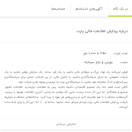
در یک نگاه
آگهی‌های استخدام
مصاحبه‌ها
درباره
پردازش اطلاعات مالی پارت
۲۵۰ تا ۱,۰۰۰ نفر
تعداد نفرات:
بورس و بازار سرمایه
صنعت:
فرقی نمی‌کند یک نهاد بزرگ و حرفه‌ای مالی باشید یا یک فرد ساده. یک سازمان دولتی باشید یا یک
شرکت خصوصی. به دنبال سرمایه‌گذاری باشید، یا تامین مالی. در پی انتخاب محلی برای سرمایه‌گذاری
پس‌اندازهای اندک ماهیانه خود باشید یا سرمایه‌گذاری چند ده میلیاردی وجوه نقدی شرکت خود.
کافی است قصد اخذ یک تصمیم اقتصادی داشته باشید. پس به اطلاعات نیازمندید. اطلاعات دقیق،
صحیح و به‌هنگام. اما این کار ساده نیست؛ جایی که بتوانید به راحتی، آخرین اطلاعات موجود را ببینید،
گزینه‌های مختلف را با هم مقایسه کنید و برترین‌های هر حوزه را پیدا کنید. سامانه‌های مختلف و یکپارچه
شرکت پردازش اطلاعات مالی پارت (رسام، سپام، سما، ساچیا، ساتما و ...)، اما، این کار را برای شما ساده
کرده‌اند.
نمایش بیشتر