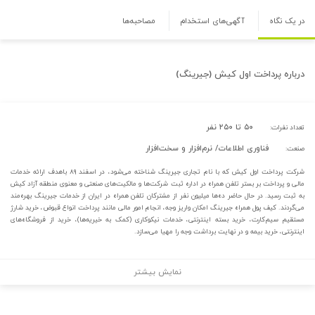
در یک نگاه
آگهی‌های استخدام
مصاحبه‌ها
درباره
پرداخت اول کیش (جیرینگ)
۵۰ تا ۲۵۰ نفر
تعداد نفرات:
فناوری اطلاعات/ نرم‌افزار و سخت‌افزار
صنعت:
شرکت پرداخت اول کیش که با نام تجاری جیرینگ شناخته می‌شود، در اسفند ۸۹ باهدف ارائه خدمات
مالی و پرداخت بر بستر تلفن همراه در اداره ثبت شرکت‌ها و مالکیت‌های صنعتی و معنوی منطقه آزاد کیش
به ثبت رسید. در حال حاضر ده‌ها میلیون نفر از مشترکان تلفن همراه در ایران از خدمات جیرینگ بهره‌مند
می‌گردند. کیف پول همراه جیرینگ امکان واریز وجه، انجام امور مالی مانند پرداخت انواع قبوض، خرید شارژ
مستقیم سیم‌کارت، خرید بسته اینترنتی، خدمات نیکوکاری (کمک به خیریه‌ها)، خرید از فروشگاه‌های
اینترنتی، خرید بیمه و در نهایت برداشت وجه را مهیا می‌سازد.
نمایش بیشتر