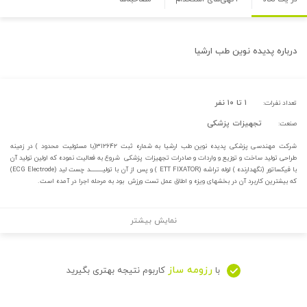
درباره
پدیده نوین طب ارشیا
۱ تا ۱۰ نفر
تعداد نفرات:
تجهیزات پزشکی
صنعت:
شرکت مهندسی پزشکی پدیده نوین طب ارشیا به شماره ثبت ۳۱۲۶۴۲(با مسئولیت محدود ) در زمینه
طراحی تولید ساخت و توزیع و واردات و صادرات تجهیزات پزشکی شروع به فعالیت نموده که اولین تولید آن
با فیکساتور (نگهدارنده ) لوله تراشه (ETT FIXATOR ) و پس از آن با تولیـــــــــد چست لید (ECG Electrode)
که بیشترین کاربرد آن در بخشهای ویزه و اطاق عمل تست ورزش بود به مرحله اجرا در آمده است.
نمایش بیشتر
رزومه ساز
با
کاربوم نتیجه بهتری بگیرید