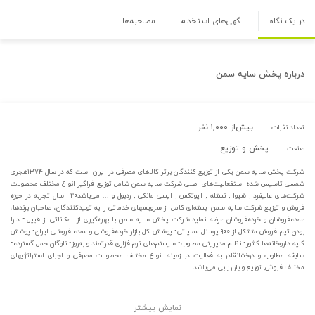
در یک نگاه
آگهی‌های استخدام
مصاحبه‌ها
درباره
پخش سایه سمن
بیش‌از ۱,۰۰۰ نفر
تعداد نفرات:
پخش و توزیع
صنعت:
شرکت پخش سایه سمن یکی از توزیع کنندگان برتر کالاهای مصرفی در ایران است که در سال ۱۳۷۴هجری
شمسی تاسیس شده استفعالیت‌های اصلی شرکت سایه سمن شامل توزیع فراگیر انواع مختلف محصولات
شرکت‌های عالیفرد , شیوا , نستله , آپوتکس , ایسی مانکی , ردبول و ... می‌باشد۲۰ سال تجربه در حوزه
فروش و توزیع شرکت سایه سمن بسته‌ای کامل از سرویسهای خدماتی را به تولیدکنندگان، صاحبان برندها،
عمده‌فروشان و خرده‌فروشان عرضه نماید.شرکت پخش سایه سمن با بهره‌گیری از امکاناتی از قبیل:• دارا
بودن تیم فروش متشکل از ۹۰۰ پرسنل عملیاتی• پوشش کل بازار خرده‌فروشی و عمده فروشی ایران• پوشش
کلیه داروخانه‌ها کشور• نظام مدیریتی مطلوب• سیستم‌های نرم‌افزاری قدرتمند و به‌روز• ناوگان حمل گسترده•
سابقه مطلوب و درخشانقادر به فعالیت در زمینه انواع مختلف محصولات مصرفی و اجرای استراتژیهای
مختلف فروش, توزیع و بازاریابی می‌باشد.
نمایش بیشتر