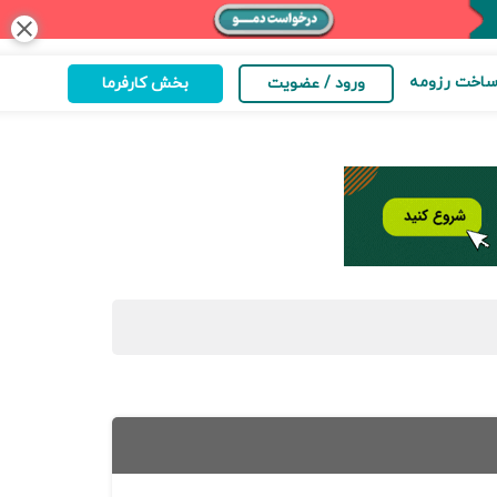
close
اخت رزومه
ورود / عضویت
بخش کارفرما