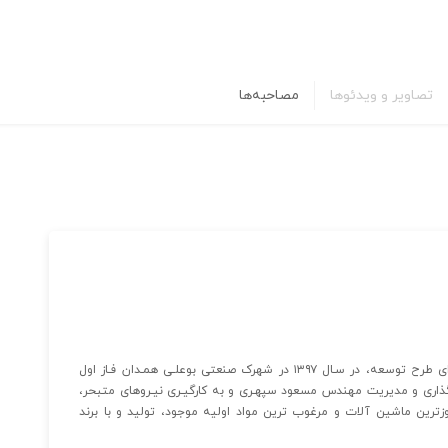
تصاویر و ویدئوها
مصاحبه‌ها
لوکس کابیـن در سال ۱۳۸۸ تولید خود را آغـاز نموده و با اجرای طرح توسعه، در سـال ۱۳۹۷ در شهرک صنعتی بوعلـی همـدان فـاز اول
گذاری و مدیریت مهندس مسعود سپهـری و به کارگیـری نیـروهای متبحر،
روزترین ماشین آلات و مرغوب ترین مواد اولیه موجود، تولید و با برند