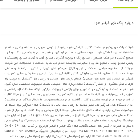
درباره
پاک ذی فیلتر هوا
شرکت پاک ذی پیشرو در صنعت کنترل آلایندگی هوا، برخوردار از تیمی مجرب و با سابقه چندین ساله در
صنعتفیلتراسیون، آمادگی خود را جهت همکاری با صنایع گوناگون از قبیل صنایع پتروشیمی ، نفت و گاز ،
صنایع کاشی و سرامیک وسیمان ، صنایع رنگ و رزین و آبکاری ، صنایع ذوب و فولاد، صنایع پلاستیک و
پلیمر، صنایع چوب ، صنایع غذایی و سایر صنایعوابسته اعلام می نماید .خدمات و محصولات این شرکت
عبارتند از : مشاوره، طراحی، ساخت و اجرای انواع سیستم های تهویه و کنترل آلاینده های صنعتی
هوا.خدمات ما : مشاوره تخصصی چگونگی کنترل آلایندگی صنایع طراحی و سفارشی سازی تجهیزات
غبارگیر بر اساس نیاز واحد های صنعتی انجام بازدید های میدانی و بررسی علل آلایندگی و بررسی راه
کارهای موثر جلوگیری از انتشار آلایندها نمونه برداری های محیطی توسط تجهیزات تخصصی اندازه گیری
هوا انجام تست های گوناگون جهت تعیین میزان بازدهی تجهیزات غبارگیر ارائه مستندات آزمایشگاهی و
تجزیه و تحلیل فرایندهای آلاینده ساخت و اجرا کلیه تجهیزات جمع آوری و جدا سازی غبار از هوا نظارت
بر اجرای پروژه های تهویه صنعتی و کنترل آلاینده های محیطیمحصولات ما :انواع غبارگیر های صنعتی:
انواع دستگاه های غبارگیر،خود تمیز شونده به روش جت پالس و تکاننده انواع غبارگیر برای سیلو ها
،میکسرها، مخازن نوارهای نقاله ،انتقال دهنده های مواد انواع سیکلون و جدا کننده های غبار از هوا
دستگاه های جذب فیوم و دود جوشکاری انواع سیستم فیلتراسیون خشک اتاق رنگ انواع اسکرابر های
مرطوب انواع رسوب دهنده های میست و بخارات روغن در هوا انواع سیستم های جمع آوری گازهای سمی
و بخارات مضرانواع فیلتر های صنعتی:تولید انواع بگ فیلتر و فیلتر کارتریج در کلاس های G۲-G۳-G۴-
M۵-M۶-F۷-F۸-F۹-H۱۰-H۱۱-H۱۲-H۱۳- H۱۴ تولید انواع فیلترهای فایبرگلاسCandle Filter Active
Carbon & Alumina &Silicate  تولید انواع فیلترهای کاتالیستی تولید انواع فیلترهای رسوب دهنده