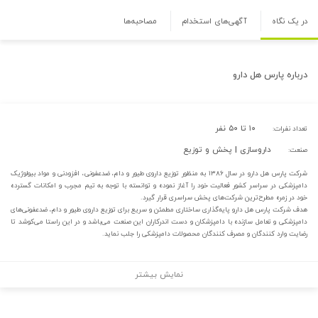
در یک نگاه
آگهی‌های استخدام
مصاحبه‌ها
درباره
پارس هل دارو
۱۰ تا ۵۰ نفر
تعداد نفرات:
داروسازی | پخش و توزیع
صنعت:
شرکت پارس هل دارو در سال ۱۳۸۶ به منظور توزیع داروی طیور و دام، ضدعفونی، افزودنی و مواد بیولوژیک
دامپزشکی در سراسر کشور فعالیت خود را آغاز نموده و توانسته با توجه به تیم مجرب و امکانات گسترده
خود در زمره مطرح‌ترین شرکت‌های پخش سراسری قرار گیرد.
هدف شرکت پارس هل دارو پایه‌گذاری ساختاری مطمئن و سریع برای توزیع داروی طیور و دام، ضدعفونی‌های
دامپزشکی و تعامل سازنده با دامپزشکان و دست اندرکاران این صنعت می‌باشد و در این راستا می‌کوشد تا
رضایت وارد کنندگان و مصرف کنندگان محصولات دامپزشکی را جلب نماید.
نمایش بیشتر