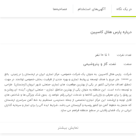
در یک نگاه
آگهی‌های استخدام
مصاحبه‌ها
درباره
پارس هلال کاسپین
۱ تا ۱۰ نفر
تعداد نفرات:
نفت، گاز و پتروشیمی
صنعت:
شرکت پارس هلال کاسپین به عنوان یک شرکت خصوصی، مرکز تجاری ایران در ارمنستان را در زمینی بالغ
بر ۱۰۰۰۰ متر مربع با هدف توسعه ی روابط تجاری و بهره مندی از ظرفیت بخش خصوصی توانمند در جهت
تحقق اهداف صادراتی کشور در یکی از بهترین موقعیت های تجاری -صنعتی شهر ایروان (ارمنستان) طراحی
و توسعه داده است. این منطقه به عنوان یکی از بهترین مناطق تجاری – صنعتی ایروان، آینده ای روشن و
پر رونق را برای معرفی و بازاریابی کالاها و خدمات ایرانی رقم خواهد زد. بدون شک ویژگی ها و شاخص های
قابل توجه و ارزشمند این مرکز تجاری-تخصصی از جمله دسترسی مستقیم به خط آهن سراسری ارمنستان
که متصل به خطوط آهن دو کشور روسیه و گرجستان می باشد، شرایط ایده آلی را برای تجار و سرمایه گذاران
ایرانی در یک فضای رقابتی در سطح منطقه فراهم می سازد.
نمایش بیشتر