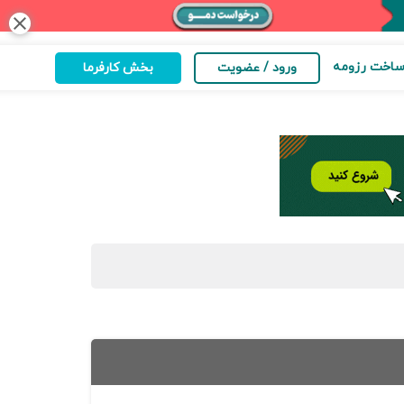
close
اخت رزومه
ورود / عضویت
بخش کارفرما