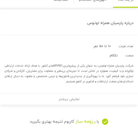
درباره
پارسیان همراه لوتوس
۱۰ تا ۵۰ نفر
تعداد نفرات:
تلکام
صنعت:
شرکت پارسیان همراه لوتوس، به عنوان یکی از پیشروترین MVNOهای کشور، با هدف ارائه خدمات ارتباطی
نوآورانه و با کیفیت، همواره در تلاش است تا تجربه‌ای بی‌نظیر و متفاوت برای مشتریان، کارکنان و شرکای
تجاری خود فراهم آورد. ما با بهره‌گیری از جدیدترین فناوری‌ها و تیمی متخصص و متعهد، به دنبال ارتقای
استانداردهای صنعت ارتباطات و فناوری در کشور هستیم.
نمایش بیشتر
رزومه ساز
با
کاربوم نتیجه بهتری بگیرید