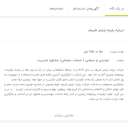
در یک نگاه
آگهی‌های استخدام
مصاحبه‌ها
درباره
پارسا پلیمر شریف
۵۰ تا ۲۵۰ نفر
تعداد نفرات:
تولیدی و صنعتی | خدمات سازمانی/ مشاوره مدیریت
صنعت:
شرکت پارسا پلیمر شریف در سال ۱۳۸۶ و با سابقۀ تحقیقاتی بیش از یک و نیم دهه در زمینه ترکیبات
پیشرفته پلیمری آغاز به کار نمود. این شرکت با بکارگیری آخرین یافته های علمی و استفاده از تجهیزات به
روز تلاش دارد تا به عنوان یک واحد تولیدی دانش محور نقش مثبتی را در حوزۀ مواد پلیمری ایفا نماید.
مخاطبین محصولات و خدمات شرکت پارسا پلیمر شریف طیف وسیعی از صنایع خودرو، بسته بندی، حمل و
نقل، لوازم خانگی و کالاهای ساختمانی (از قبیل لوله، پروفیل، ورق و سیم و کابل) و اسباب بازی و ... را در بر
می گیرد. تولید ترکیبات پیشرفته پلیمری در کنار ارائه خدمات مهندسی و مشاوره ای در انتخاب و بکارگیری
مواد مزیت شرکت ما می باشد.
نمایش بیشتر