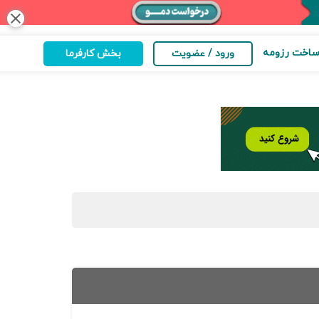
close
اخت رزومه
ورود / عضویت
بخش کارفرما