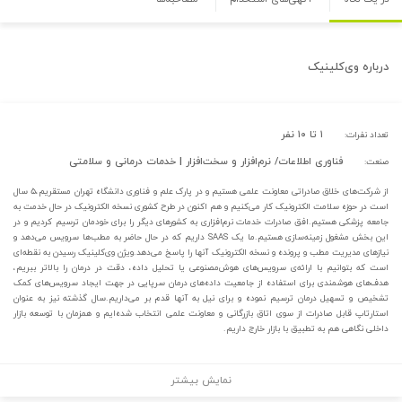
درباره
وی‌کلینیک
۱ تا ۱۰ نفر
تعداد نفرات:
فناوری اطلاعات/ نرم‌افزار و سخت‌افزار | خدمات درمانی و سلامتی
صنعت:
از شرکت‌های خلاق صادراتی معاونت علمی هستیم و در پارک علم و فناوری دانشگاه تهران مستقریم،۵ سال
است در حوزه سلامت الکترونیک کار می‌کنیم و هم اکنون در طرح کشوری نسخه الکترونیک در حال خدمت به
جامعه پزشکی هستیم.افق صادرات خدمات نرم‌افزاری به کشورهای دیگر را برای خودمان ترسیم کردیم و در
این بخش مشغول زمینه‌سازی هستیم.ما یک SAAS داریم که در حال حاضر به مطب‌ها سرویس می‌دهد و
نیازهای مدیریت مطب و پرونده و نسخه الکترونیک آنها را پاسخ می‌دهد.ویژن وی‌کلینیک رسیدن به نقطه‌ای
است که بتوانیم با ارائه‌ی سرویس‌های هوش‌مصنوعی یا تحلیل داده، دقت در درمان را بالاتر ببریم،
هدف‌های هوشمندی برای استفاده از جامعیت داده‌های درمان سرپایی در جهت ایجاد سرویس‌های کمک
تشخیص و تسهیل درمان ترسیم نموده و برای نیل به آنها قدم بر می‌داریم.سال گذشته نیز به عنوان
استارتاپ قابل صادرات از سوی اتاق بازرگانی و معاونت علمی انتخاب شده‌ایم و همزمان با توسعه بازار
داخلی نگاهی هم به تطبیق با بازار خارج داریم.
نمایش بیشتر