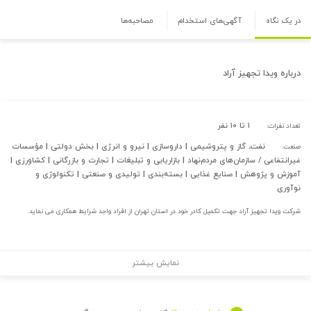
در یک نگاه
آگهی‌های استخدام
مصاحبه‌ها
درباره
ویدا تجهیز آراد
۱ تا ۱۰ نفر
تعداد نفرات:
نفت، گاز و پتروشیمی | داروسازی | نیرو و انرژی | بخش دولتی | مؤسسات
صنعت:
غیرانتفاعی / سازمان‌های مردم‌نهاد | بازاریابی و تبلیغات | تجارت و بازرگانی | کشاورزی |
آموزش و پژوهش | صنایع غذایی | بسته‌بندی | تولیدی و صنعتی | تکنولوژی و
نوآوری
شرکت ویدا تجهیز آراد جهت تکمیل کادر خود در استان تهران از افراد واجد شرایط همکاری می نماید.
نمایش بیشتر