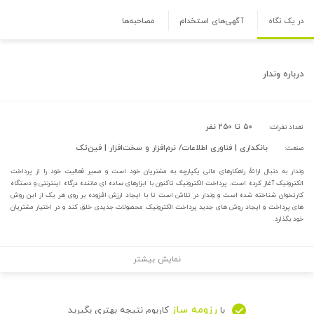
در یک نگاه
آگهی‌های استخدام
مصاحبه‌ها
درباره
وندار
۵۰ تا ۲۵۰ نفر
تعداد نفرات:
بانکداری | فناوری اطلاعات/ نرم‌افزار و سخت‌افزار | فین‌تک
صنعت:
وندار به دنبال ارائۀ راهکارهای مالی یکپارچه به مشتریان خود است و مسیر فعالیت خود را از پرداخت
الکترونیک آغاز کرده است. پرداخت الکترونیک تاکنون با ابزارهای ساده ای ماننده درگاه اینترنتی و دستگاه
کارتخوان شناخته شده است و وندار در تلاش است تا با ایجاد ارزش افزوده بر روی هر یک از این روش
های پرداخت و ایجاد روش های جدید پرداخت الکترونیک محصولات جدیدی خلق کند و در اختیار مشتریان
خود بگذارد.
نمایش بیشتر
رزومه ساز
با
کاربوم نتیجه بهتری بگیرید