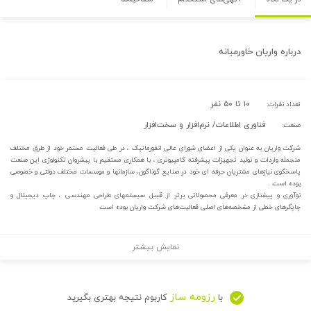
درباره
واریان خاورمیانه
۱۰ تا ۵۰ نفر
تعداد نفرات:
فناوری اطلاعات/ نرم‌افزار و سخت‌افزار
صنعت:
شرکت واریان به عنوان یکی از اعضای شورای عالی انفورماتیک ، در طی فعالیت مستمر خود از طرق مختلف
منجمله واردات و تولید تجهیزات پیشرفته کامپیوتری ، با همکاری مستقیم با پیشروان تکنولوژی این صنعت
پاسخگوی نیازهای مشتریان حرفه ای خود در صنایع گوناگون، سازمانها و موسسات مختلف دولتی و خصوصی
بوده است .
نوآوری و پیشتازی در معرفی محصولاتی برتر از قبیل سیستمهای طراحی مهندسی ، چاپ دیجیتال و
چاپگرهای خطی از مشخصه‌های اصلی فعالیت‌های شرکت واریان بوده است
نمایش بیشتر
رزومه ساز
با
کاربوم نتیجه بهتری بگیرید