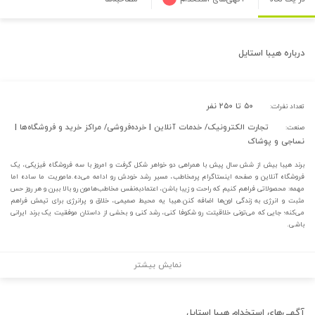
درباره
هیبا استایل
۵۰ تا ۲۵۰ نفر
تعداد نفرات:
تجارت الکترونیک/ خدمات آنلاین | خرده‌فروشی/ مراکز خرید و فروشگاه‌ها |
صنعت:
نساجی و پوشاک
برند هیبا بیش از شش سال پیش با همراهی دو خواهر شکل گرفت و امروز با سه فروشگاه فیزیکی، یک
فروشگاه آنلاین و صفحه اینستاگرام پرمخاطب، مسیر رشد خودش رو ادامه می‌ده.ماموریت ما ساده اما
مهمه: محصولاتی فراهم کنیم که راحت و زیبا باشن، اعتمادبه‌نفس مخاطب‌هامون رو بالا ببرن و هر روز حس
مثبت و انرژی به زندگی اون‌ها اضافه کنن.هیبا یه محیط صمیمی، خلاق و پرانرژی برای تیمش فراهم
می‌کنه؛ جایی که می‌تونی خلاقیتت رو شکوفا کنی، رشد کنی و بخشی از داستان موفقیت یک برند ایرانی
باشی.
نمایش بیشتر
آگهی‌های استخدام
هیبا استایل