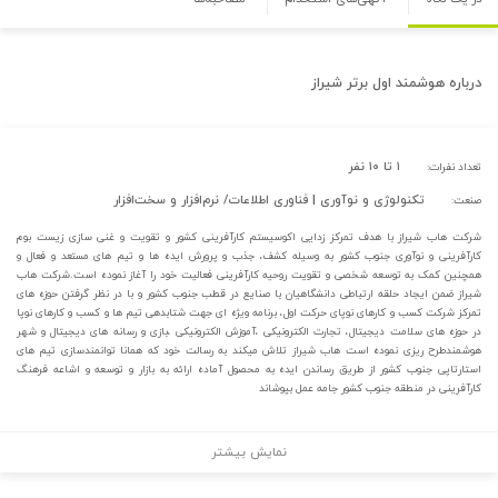
درباره
هوشمند اول برتر شیراز
۱ تا ۱۰ نفر
تعداد نفرات:
تکنولوژی و نوآوری | فناوری اطلاعات/ نرم‌افزار و سخت‌افزار
صنعت:
شرکت هاب شیراز با هدف تمرکز زدایی اکوسیستم کارآفرینی کشور و تقویت و غنی سازی زیست بوم
کارآفرینی و نوآوری جنوب کشور به وسیله کشف، جذب و پرورش ایده ها و تیم های مستعد و فعال و
همچنین کمک به توسعه شخصی و تقویت روحیه کارآفرینی فعالیت خود را آغاز نموده است.شرکت هاب
شیراز ضمن ایجاد حلقه ارتباطی دانشگاهیان با صنایع در قطب جنوب کشور و با در نظر گرفتن حوزه های
تمرکز شرکت کسب و کارهای نوپای حرکت اول، برنامه ویژه ای جهت شتابدهی تیم ها و کسب و کارهای نوپا
در حوزه های سلامت دیجیتال، تجارت الکترونیکی ،آموزش الکترونیکی ،بازی و رسانه های دیجیتال و شهر
هوشمندطرح ریزی نموده است هاب شیراز تلاش میکند به رسالت خود که همانا توانمندسازی تیم های
استارتاپی جنوب کشور از طریق رساندن ایده به محصول آماده ارائه به بازار و توسعه و اشاعه فرهنگ
کارآفرینی در منطقه جنوب کشور جامه عمل بپوشاند
نمایش بیشتر