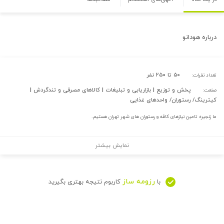
درباره
هودانو
۵۰ تا ۲۵۰ نفر
تعداد نفرات:
پخش و توزیع | بازاریابی و تبلیغات | کالاهای مصرفی و تندگردش |
صنعت:
کیترینگ/ رستوران/ واحدهای غذایی
ما زنجیره تامین نیازهای کافه و رستوران های شهر تهران هستیم.
نمایش بیشتر
رزومه ساز
با
کاربوم نتیجه بهتری بگیرید