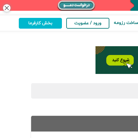
close
اخت رزومه
ورود / عضویت
بخش کارفرما