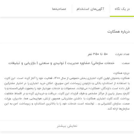
در یک نگاه
آگهی‌های استخدام
مصاحبه‌ها
درباره
همکارت
۵۰ تا ۲۵۰ نفر
تعداد نفرات:
خدمات سازمانی/ مشاوره مدیریت | تولیدی و صنعتی | بازاریابی و تبلیغات
صنعت:
درباره همکارت
همکارت به‌عنوان اولین کارت اعتباری بخش خصوصی از سال ۱۴۰۰، فعالیت خود را آغاز کرده است. این کارت
با استفاده از استاندارد بانکی و دارابودن زیرساخت امن سوییچ، امکان خرید اعتباری را در اختیار مشترکین
قرار داده است.دارندگان «همکارت» می‌توانند، محصولات و خدمات موردنیاز خود را به‌صورت قرض‌الحسنه و با
کارمزد بسیار پایین از مراکز مشخص و طرف قرارداد این کارت، دریافت و خریداری کرده و در اقساط متفاوت
پرداخت کنند.کارت اعتباری همکارت با داشتن مشتریانی همچون ارتش، هواپیمایی هما، مادیران، وزرات
صمت، سازمان کشتیرانی و… توانسته است خدمات خود را با بالاترین استاندارد و زیرساخت امن به این
سازمان‌ها ارائه کند.
نمایش بیشتر